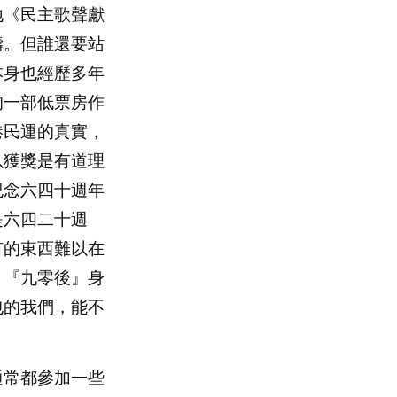
地《民主歌聲獻
禱。但誰還要站
本身也經歷多年
的一部低票房作
港民運的真實，
以獲獎是有道理
紀念六四十週年
是六四二十週
有的東西難以在
、『九零後』身
包的我們，能不
常都參加一些