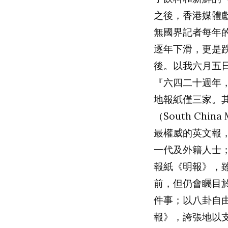
之後，香港媒體
無國界記者每年
逐年下滑，更是
後。以我六月五
『六四二十週年
地報紙僅三家。
（
South China 
最權威的英文報
一代及外籍人士
報紙《明報》，
前，但仍會矚目
件事；以八卦自
報》，誇張地以