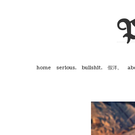
P
home
serious.
bullshit.
假洋。
ab