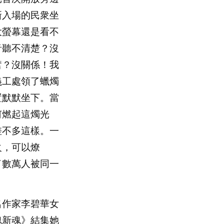
新入場的民衆坐
大螢幕還是看不
音聽不清楚？沒
奮？沒關係！我
義工處領了蠟燭
置默默坐下。當
何燃起這燭光
差不多這樣。一
火，可以燎
了數萬人被同一
作家李碧華女
魄新魂》結集她