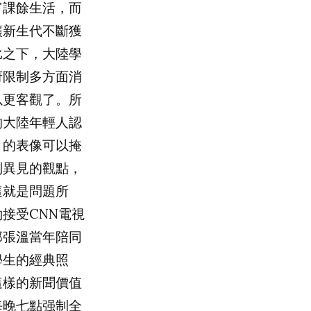
富課餘生活，而
讓新生代不斷獲
比之下，大陸學
府限制多方面消
以更客觀了。所
的大陸年輕人認
』的表像可以掩
到異見的觀點，
這就是問題所
約接受
CNN
電視
那張溫當年陪同
學生的經典照
這樣的新聞價值
每晚七點强制全