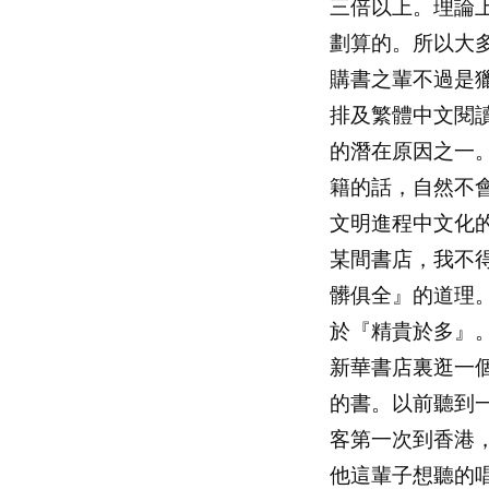
三倍以上。理論
劃算的。所以大
購書之輩不過是
排及繁體中文閱
的潛在原因之一
籍的話，自然不
文明進程中文化
某間書店，我不
髒俱全』的道理
於『精貴於多』
新華書店裏逛一
的書。以前聽到
客第一次到香港
他這輩子想聽的