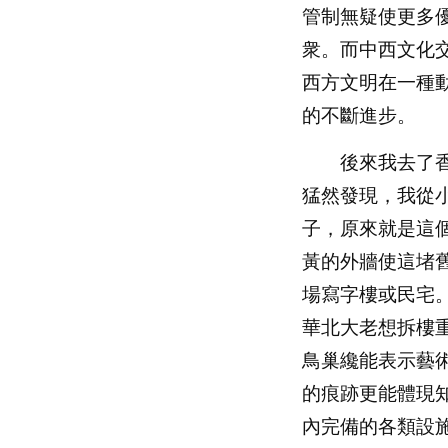
管制無疑使更多
衆。而中西文化
西方文明在一種
的不斷進步。
後來我去了香
猛然發現，我從
子，原來就是這
黃的外牆使這堵
場寫字樓或民宅
華北大老想拆樓
鳥巢纔能表示藝
的痕跡更能體現
內完備的各類設