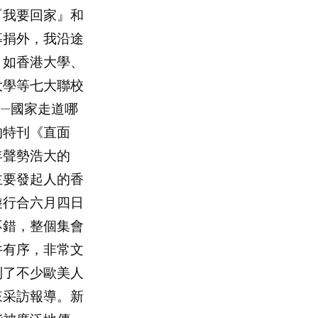
我要回家』和
募捐外，我沿途
，如香港大學、
大學等七大聯校
—國家走道哪
的特刊《直面
年聲勢浩大的
主要發起人的香
遊行合六月四日
不錯，整個集會
井有序，非常文
到了不少歐美人
來采訪報導。新