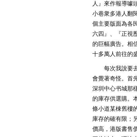
人』來作報導噱
小巷衆多港人翻
個主要版面為各
六四』、『正視
的巨幅廣告。相
十多萬人前往的
每次我說要去
會覺著奇怪。首
深圳中心书城那
的庫存供選購。
條小道某棟舊樓
庫存的確有限；
價高，港版書售