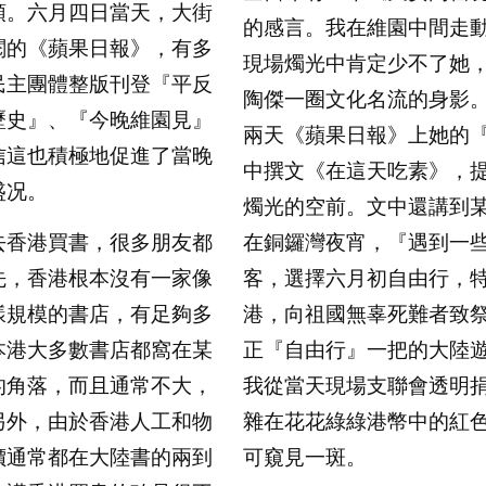
頭。六月四日當天，大街
的感言。我在維園中間走
閱的《蘋果日報》，有多
現場燭光中肯定少不了她
民主團體整版刊登『平反
陶傑一圈文化名流的身影
歷史』、『今晚維園見』
兩天《蘋果日報》上她的
信這也積極地促進了當晚
中撰文《在這天吃素》，
盛况。
燭光的空前。文中還講到
香港買書，很多朋友都
在銅鑼灣夜宵，『遇到一
先，香港根本沒有一家像
客，選擇六月初自由行，
樣規模的書店，有足夠多
港，向祖國無辜死難者致
本港大多數書店都窩在某
正『自由行』一把的大陸
的角落，而且通常不大，
我從當天現場支聯會透明
另外，由於香港人工和物
雜在花花綠綠港幣中的紅
價通常都在大陸書的兩到
可窺見一斑。