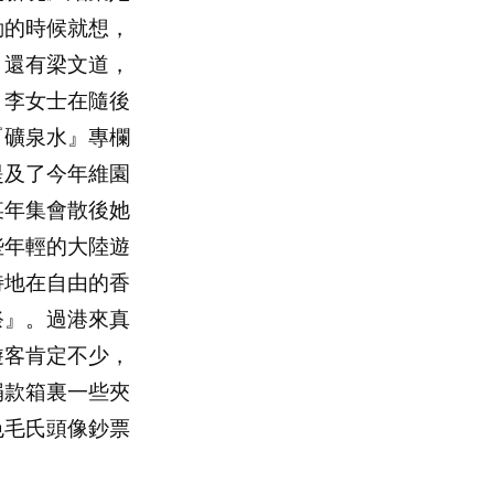
動的時候就想，
，還有梁文道，
。李女士在隨後
『礦泉水』專欄
提及了今年維園
某年集會散後她
些年輕的大陸遊
特地在自由的香
祭』。過港來真
遊客肯定不少，
捐款箱裏一些夾
色毛氏頭像鈔票