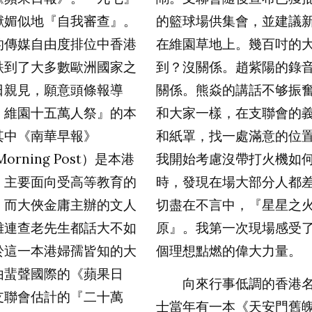
獻媚似地『自我審查』。
的籃球場供集會，並建議
的傳媒自由度排位中香港
在維園草地上。幾百吋的
跌到了大多數歐洲國家之
到？沒關係。趙紫陽的錄
日親見，願意頭條報導
關係。熊焱的講話不够振
，維園十五萬人祭』的本
和大家一樣，在支聯會的
其中《南華早報》
和紙罩，找一處滿意的位
Morning Post
）是本港
我開始考慮沒帶打火機如
，主要面向受高等教育的
時，發現在場大部分人都
；而大俠金庸主辦的文人
切盡在不言中，『星星之
雖連查老先生都話大不如
原』。我第一次現場感受
於這一本港婦孺皆知的大
個理想點燃的偉大力量。
由蜚聲國際的《蘋果日
向來行事低調的香港名
支聯會估計的『二十萬
士當年有一本《天安門舊