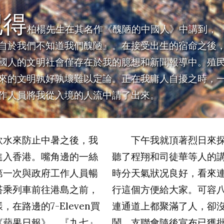
記得
柏楊先生在其名作《醜陋的中國人》中講到，
自於我們不知道我們醜陋』。在接受出生的宿命之後
國人的文明社會僅存在於我的臆想和新聞報導中。殖
來的文明孰好孰壞難以定論。正在我庸人自擾之時，
作人員將我從入境的人流中請了出來。
水來防止中暑之後，我
下午我就頂著烈日來探
進入香港。嘴角邊的一絲
聽了程翔和司徒華等人的
第一次與政府工作人員暢
時分天氣狀况良好，看來
搭乘列車前往港島之前，
行這個方便給大家。可容
樣，在路邊的
7-Eleven
買
連通道上都聚滿了人，卻
《蘋果日報》。『九七』
鬧。支聯會隨後宣布已獲