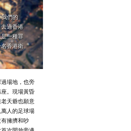
『我們的
，去過香港
民是一種罪
一名香港衛
過場地，也旁
講座。現場黃昏
連老天爺也願意
八萬人的足球場
沒有擁擠和吵
批首次開放旁邊