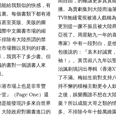
聞自由，的確讓更多真實
局能給我類似的快感，有
播。為賣劇集到大陸而淪
這裏。每個書類下都有港
TVB無綫電視被港人戲稱
版甚至英版、美版的圖
更別提一蹶不振且被大陸
國際中文圖書市場的縮
亞視了。周星馳九一年的
不排除有大陸所謂的禁
專家》中有一段對白，是
陸市場難以見到的好書。
包後說的：『袁木好誠實
菲，我買不了多少書。但
袖！』。黃霑叔八九年以
儀的書對一個讀書人來
治諷刺填詞出專輯《香港
X
表。
了不滿。梅姑生前對支持
港市場上也是非常豐
持不懈的積極主動更令人
一堂』（
Page One
）還
之後，娛樂圈誰不想在大
總是能發現許多來自世界
羹？所以成龍大哥之類的
。大陸政府對圖書進口的
多。不排除今年十餘萬維