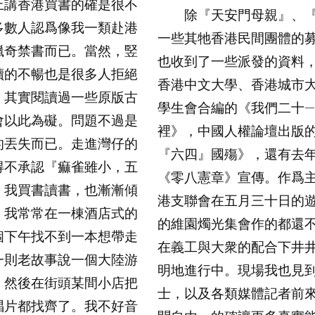
上講香港買書的確是很不
除『天安門母親』、『
多數人認爲像我一類赴港
一些其牠香港民間團體的
獵奇禁書而已。當然，竪
也收到了一些派發的資料
讀的不暢也是很多人拒絕
香港中文大學、香港城市
。其實閱讀過一些原版古
學生會合編的《我們二十—
會以此為礙。問題不過是
裡》，中國人權論壇出版
的丟失而已。走進灣仔的
『六四』國殤》，還有去
得不承認『痲雀雖小，五
《零八憲章》宣傳。作爲
。我買書讀書，也漸漸傾
港支聯會在五月三十日的
。我常常在一棟酒店式的
的維園燭光集會作的都還
個下午找不到一本想帶走
在義工與大衆的配合下井
一則老故事說一個大陸游
明地進行中。現場我也見
，然後在街頭某間小店把
士，以及各類媒體記者前
唱片都找齊了。我不好音