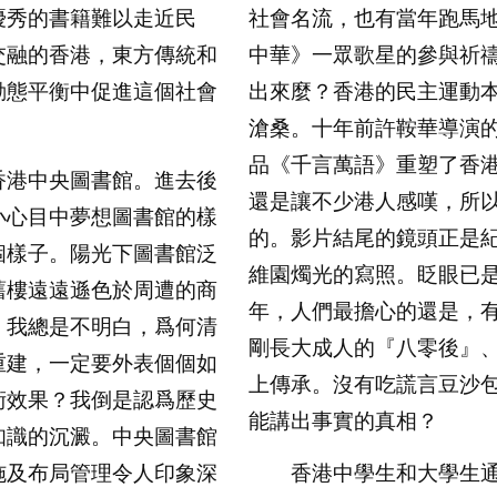
優秀的書籍難以走近民
社會名流，也有當年跑馬
交融的香港，東方傳統和
中華》一眾歌星的參與祈
動態平衡中促進這個社會
出來麼？香港的民主運動
滄桑。十年前許鞍華導演
品《千言萬語》重塑了香
港中央圖書館。進去後
還是讓不少港人感嘆，所
小心目中夢想圖書館的樣
的。影片結尾的鏡頭正是
個樣子。陽光下圖書館泛
維園燭光的寫照。眨眼已
舊樓遠遠遜色於周遭的商
年，人們最擔心的還是，
。我總是不明白，爲何清
剛長大成人的『八零後』
重建，一定要外表個個如
上傳承。沒有吃謊言豆沙
術效果？我倒是認爲歷史
能講出事實的真相？
知識的沉澱。中央圖書館
施及布局管理令人印象深
香港中學生和大學生通