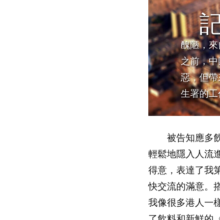
醜陋，來
之前，中
惡，但帶
生署的工
被告知應多飲
輕鬆地隱入人流
得意，表達了我
快交流的滿意。
我像很多港人一
了飲料和新鮮的