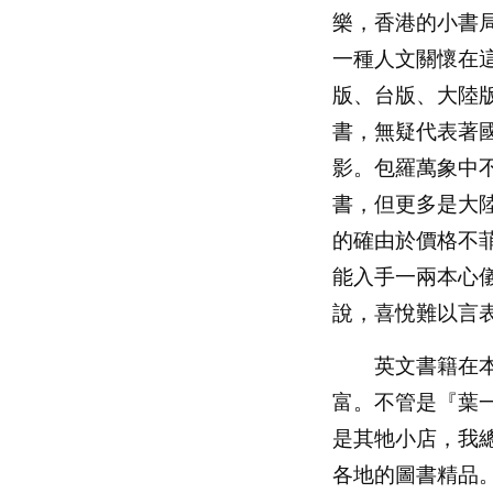
樂，香港的小書
一種人文關懷在
版、台版、大陸
書，無疑代表著
影。包羅萬象中
書，但更多是大
的確由於價格不
能入手一兩本心
說，喜悅難以言
英文書籍在本
富。不管是『葉
是其牠小店，我
各地的圖書精品