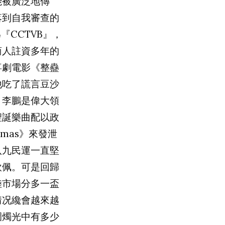
能被廣泛地傳
落到自我審查的
為『
CCTVB
』，
商人註資多年的
喜劇電影《整蠱
他吃了謊言豆沙
，李鵬是偉大領
聖誕樂曲配以政
’mas
》來發泄
八九民運一直堅
欽佩。可是回歸
陸市場分多一盃
情况纔會越來越
園燭光中有多少