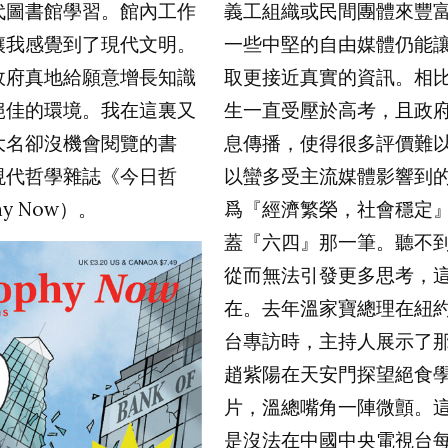
代圖書館學習。館內工作
義工組織或民間團體來豐
讓我感覺到了現代文明。
一些中堅的自由媒體仍能
政府真地給願意增長知識
取更接近真實的資訊。相
絕佳的環境。我在這裏又
生一直受壓於高考，且政
大名卻沒機會閱覽的書
息傳播，使得很多評價難
現代哲學雜誌《今日哲
以蠻多受主流媒體影響到
hy Now
）。
爲『經濟繁榮，社會穩定
蓋『六四』那一筆。聽不
從而無法引發更多思考，
在。去年溫家寶總理在紐
台專訪時，主持人展示了
趙紫陽在天安門探望絕食
片，溫總嘴角一陣微顫。
是沒法在中國中央電視台