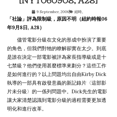
[NYT060908, A28]
9 September, 2006
紐時。
「社論」評為限制級，原因不明（紐約時報06
年9月8日, A28）
儘管電影分級在文化的形成中扮演了重要
的角色，但我們對牠的瞭解卻實在太少。到底
是誰在決定一部電影被評為家長指導級或是十
七禁級？他們使用甚麼標準來劃分？這些工作
是如何進行的？以上問題均出自由
Kirby Dick
執導的一部具有啟發意義的新記錄片〈這部影
片未分級〉的一係列問題中。
Dick
先生的電影
讓大家清楚認識到電影分級的過程需要更加透
明化和進行改革。