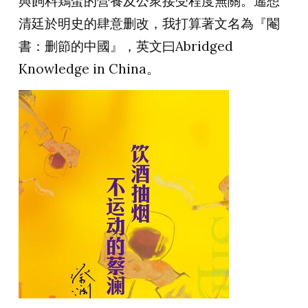
與飼料鶏蛋的營養及公衆接受程度無關。遙想
清廷於明史的肆意删改，我打算著文名為『閹
書：删節的中國』，英文曰
Abridged
Knowledge in China
。