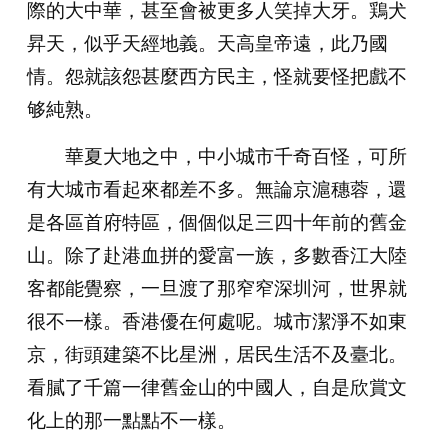
際的大中華，甚至會被更多人笑掉大牙。鶏犬
昇天，似乎天經地義。天高皇帝遠，此乃國
情。怨就該怨甚麼西方民主，怪就要怪把戲不
够純熟。
華夏大地之中，中小城市千奇百怪，可所
有大城市看起來都差不多。無論京滬穗蓉，還
是各區首府特區，個個似足三四十年前的舊金
山。除了赴港血拼的愛富一族，多數香江大陸
客都能覺察，一旦渡了那窄窄深圳河，世界就
很不一樣。香港優在何處呢。城市潔淨不如東
京，街頭建築不比星洲，居民生活不及臺北。
看膩了千篇一律舊金山的中國人，自是欣賞文
化上的那一點點不一樣。