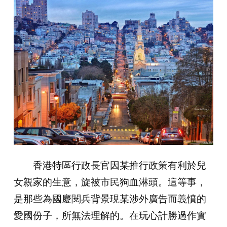
香港特區行政長官因某推行政策有利於兒
女親家的生意，旋被市民狗血淋頭。這等事，
是那些為國慶閱兵背景現某涉外廣告而義憤的
愛國份子，所無法理解的。在玩心計勝過作實