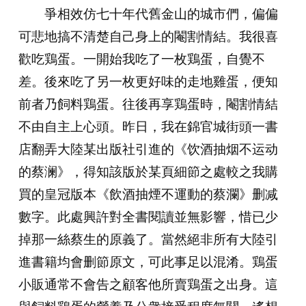
爭相效仿七十年代舊金山的城市們，偏偏
可悲地搞不清楚自己身上的閹割情結。我很喜
歡吃鶏蛋。一開始我吃了一枚鶏蛋，自覺不
差。後來吃了另一枚更好味的走地雞蛋，便知
前者乃飼料鶏蛋。往後再享鶏蛋時，閹割情結
不由自主上心頭。昨日，我在錦官城街頭一書
店翻弄大陸某出版社引進的《饮酒抽烟不运动
的蔡澜》，得知該版於某頁細節之處較之我購
買的皇冠版本《飲酒抽煙不運動的蔡瀾》删减
數字。此處興許對全書閱讀並無影響，惜已少
掉那一絲蔡生的原義了。當然絕非所有大陸引
進書籍均會删節原文，可此事足以混淆。鶏蛋
小販通常不會告之顧客他所賣鶏蛋之出身。這