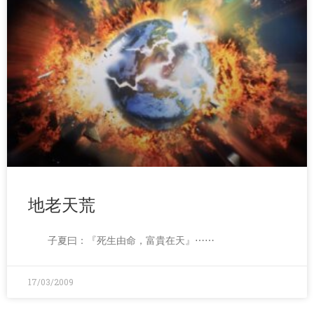
地老天荒
子夏曰：『死生由命，富貴在天』⋯⋯
17/03/2009