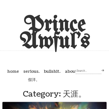
Prince
Awful's
home
serious.
bullshit.
about
假洋。
Category: 天涯。