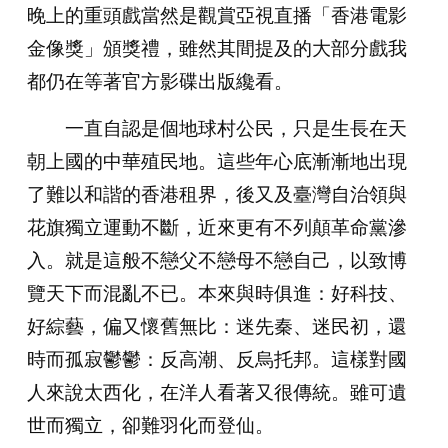
晚上的重頭戲當然是觀賞亞視直播「香港電影
金像獎」頒獎禮，雖然其間提及的大部分戲我
都仍在等著官方影碟出版纔看。
一直自認是個地球村公民，只是生長在天
朝上國的中華殖民地。這些年心底漸漸地出現
了難以和諧的香港租界，後又及臺灣自治領與
花旗獨立運動不斷，近來更有不列顛革命黨滲
入。就是這般不戀父不戀母不戀自己，以致博
覽天下而混亂不已。本來與時俱進：好科技、
好綜藝，偏又懷舊無比：迷先秦、迷民初，還
時而孤寂鬱鬱：反高潮、反烏托邦。這樣對國
人來說太西化，在洋人看著又很傳統。雖可遺
世而獨立，卻難羽化而登仙。