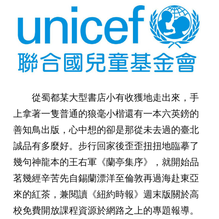
從蜀都某大型書店小有收獲地走出來，手
上拿著一隻普通的狼毫小楷還有一本六英鎊的
善知鳥出版，心中想的卻是那從未去過的臺北
誠品有多麼好。步行回家後歪歪扭扭地臨摹了
幾句神龍本的王右軍《蘭亭集序》，就開始品
茗幾經辛苦先自錫蘭漂洋至倫敦再過海赴東亞
來的紅茶，兼閱讀《紐約時報》週末版關於高
校免費開放課程資源於網路之上的專題報導。